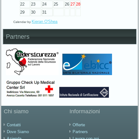
22
23
24
25
26
27
28
29
30
31
Kieran O'Shea
Calendar by
Partners
Chi siamo
Informazioni
Contatti
Offerte
Dove Siamo
Partners
Azienda
Lavora con noi