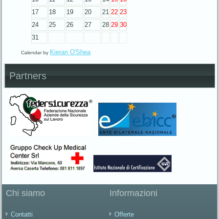
17
18
19
20
21
22
23
24
25
26
27
28
29
30
31
Kieran O'Shea
Calendar by
Partners
Chi siamo
Informazioni
Contatti
Offerte