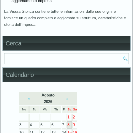
aggiornamento impresa.
La Visura Storica contiene tutte le informazioni dalle sue origini e
fornisce un quadro completo e aggiornato su struttura, caratteristiche e
storia dell’impresa.
Cerca
Calendario
Agosto
«
»
2026
Mo
Tu
We
Th
Fr
Sa
Su
1
2
3
4
5
6
7
8
9
10
11
12
13
14
15
16