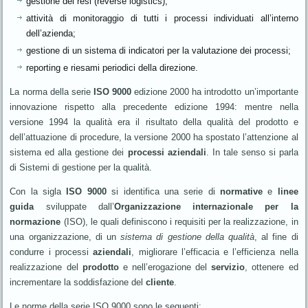
gestione dei resi (reverse logistics);
attività di monitoraggio di tutti i processi individuati all’interno
dell’azienda;
gestione di un sistema di indicatori per la valutazione dei processi;
reporting e riesami periodici della direzione.
La norma della serie
ISO 9000
edizione 2000 ha introdotto un’importante
innovazione rispetto alla precedente edizione 1994: mentre nella
versione 1994 la qualità era il risultato della qualità del prodotto e
dell’attuazione di procedure, la versione 2000 ha spostato l’attenzione al
sistema ed alla gestione dei
processi aziendali
. In tale senso si parla
di Sistemi di gestione per la qualità.
Con la sigla
ISO 9000
si identifica una serie di
normative
e
linee
guida
sviluppate dall’
Organizzazione internazionale per la
normazione
(ISO), le quali definiscono i requisiti per la realizzazione, in
una organizzazione, di un
sistema di gestione della qualità
, al fine di
condurre i processi
aziendali
, migliorare l’efficacia e l’efficienza nella
realizzazione del
prodotto
e nell’erogazione del
servizio
, ottenere ed
incrementare la soddisfazione del
cliente
.
Le norme della serie ISO 9000 sono le seguenti: